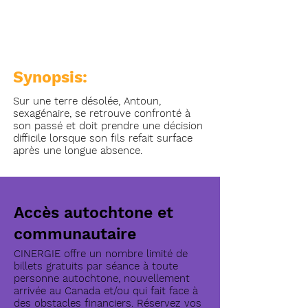
Synopsis:
Sur une terre désolée, Antoun,
sexagénaire, se retrouve confronté à
son passé et doit prendre une décision
difficile lorsque son fils refait surface
après une longue absence.
Accès autochtone et
communautaire
CINERGIE offre un nombre limité de
billets gratuits par séance à toute
personne autochtone, nouvellement
arrivée au Canada et/ou qui fait face à
des obstacles financiers. Réservez vos