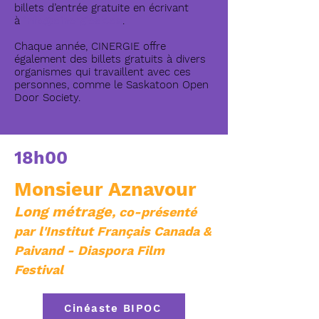
billets d’entrée gratuite en écrivant
à
info@cinergiesk.ca
.
Chaque année, CINERGIE offre
également des billets gratuits à divers
organismes qui travaillent avec ces
personnes, comme le Saskatoon Open
Door Society.
18h00
Monsieur Aznavour
Long métrage
, co-présenté
par l'Institut Français Canada &
Paivand - Diaspora Film
Festival
Cinéaste BIPOC