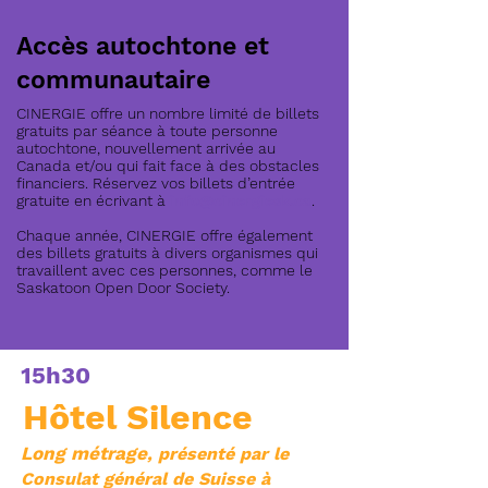
Accès autochtone et
communautaire
CINERGIE offre un nombre limité de billets
gratuits par séance à toute personne
autochtone, nouvellement arrivée au
Canada et/ou qui fait face à des obstacles
financiers. Réservez vos billets d’entrée
gratuite en écrivant à
info@cinergiesk.ca
.
Chaque année, CINERGIE offre également
des billets gratuits à divers organismes qui
travaillent avec ces personnes, comme le
Saskatoon Open Door Society.
15h30
Hôtel Silence
Long métrage
, présenté par le
Consulat général de Suisse à