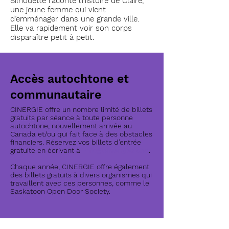
Silhouette raconte l’histoire de Claire,
une jeune femme qui vient
d’emménager dans une grande ville.
Elle va rapidement voir son corps
disparaître petit à petit.
Accès autochtone et
communautaire
CINERGIE offre un nombre limité de billets
gratuits par séance à toute personne
autochtone, nouvellement arrivée au
Canada et/ou qui fait face à des obstacles
financiers. Réservez vos billets d’entrée
gratuite en écrivant à
info@cinergiesk.ca
.
Chaque année, CINERGIE offre également
des billets gratuits à divers organismes qui
travaillent avec ces personnes, comme le
Saskatoon Open Door Society.