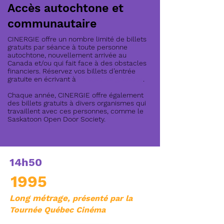
Accès autochtone et
communautaire
CINERGIE offre un nombre limité de billets
gratuits par séance à toute personne
autochtone, nouvellement arrivée au
Canada et/ou qui fait face à des obstacles
financiers. Réservez vos billets d’entrée
gratuite en écrivant à
info@cinergiesk.ca
.
Chaque année, CINERGIE offre également
des billets gratuits à divers organismes qui
travaillent avec ces personnes, comme le
Saskatoon Open Door Society.
14h50
1995
Long métrage
, présenté par la
Tournée Québec Cinéma