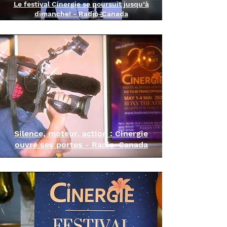
Le festival Cinergie se poursuit jusqu’à
dimanche!
Radio-Canada
-
Silence, moteur, action : Cinergie
ouvre ses portes
Radio-Canada
-