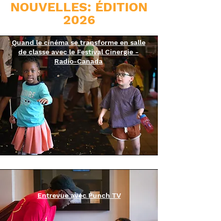
NOUVELLES: ÉDITION
2026
Quand le cinéma se transforme en salle
de classe avec le Festival Cinergie -
Radio-Canada
Entrevue avec Punch TV